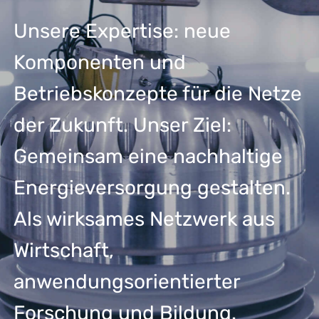
Unsere Expertise: neue
Komponenten und
Betriebskonzepte für die Netze
der Zukunft. Unser Ziel:
Gemeinsam eine nachhaltige
Energieversorgung gestalten.
Als wirksames Netzwerk aus
Wirtschaft,
anwendungsorientierter
Forschung und Bildung.