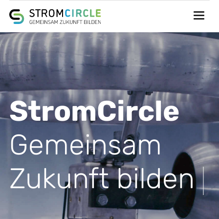
StromCircle
StromCircle
Gemeinsam
Gemeinsam
Zukunft bilden
Zukunft bilden